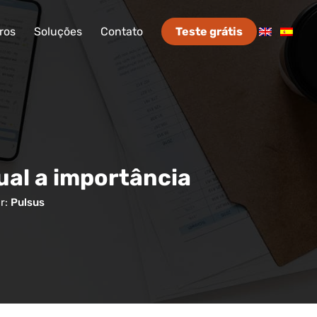
ros
Soluções
Contato
Teste grátis
qual a importância
r:
Pulsus