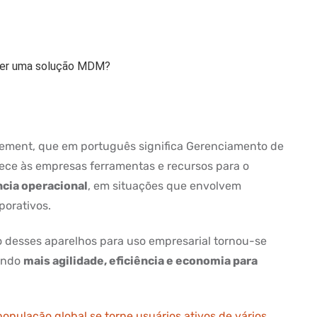
lher uma solução MDM?
gement, que em português significa Gerenciamento de
rnece às empresas ferramentas e recursos para o
ncia operacional
, em situações que envolvem
porativos.
o desses aparelhos para uso empresarial tornou-se
zendo
mais agilidade, eficiência e economia para
opulação global se torne usuários ativos de vários