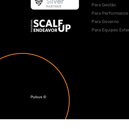
Para Gestão
Para Performance
Para Governo
Para Equipes Exte
Pulsus
©