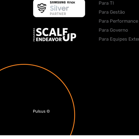
Para TI
Para Gestão
Para Performance
Para Governo
Para Equipes Exte
Pulsus
©