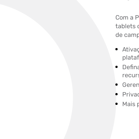
Com a P
tablets 
de camp
Ativa
plata
Defina
recur
Gerenc
Priva
Mais 