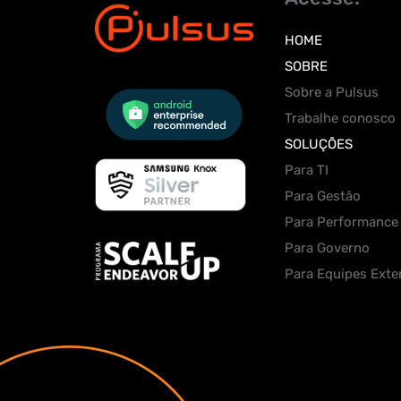
HOME
SOBRE
Sobre a Pulsus
Trabalhe conosco
SOLUÇÕES
Para TI
Para Gestão
Para Performance
Para Governo
Para Equipes Exte