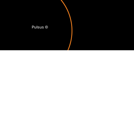
Pulsus
©