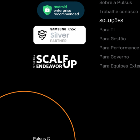
Sobre a Pulsus
Trabalhe conosco
SOLUÇÕES
Para TI
Para Gestão
Para Performance
Para Governo
Para Equipes Exte
Pulsus
©