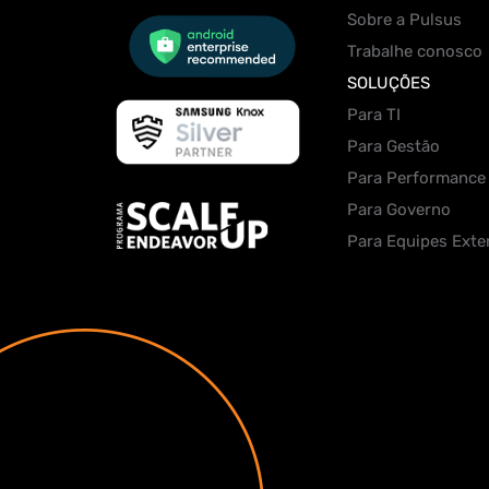
Sobre a Pulsus
Trabalhe conosco
SOLUÇÕES
Para TI
Para Gestão
Para Performance
Para Governo
Para Equipes Exte