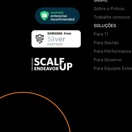
Sobre a Pulsus
Trabalhe conosco
SOLUÇÕES
Para TI
Para Gestão
Para Performance
Para Governo
Para Equipes Exte