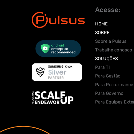
Acesse:
HOME
SOBRE
Sobre a Pulsus
Trabalhe conosco
SOLUÇÕES
Para TI
Para Gestão
Para Performance
Para Governo
Para Equipes Exte