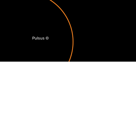
Pulsus
©