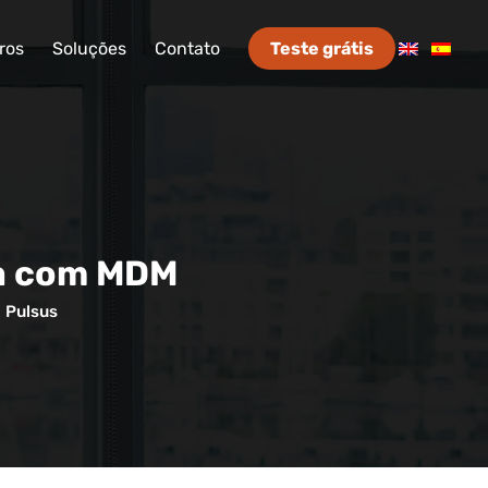
ros
Soluções
Contato
Teste grátis
va com MDM
:
Pulsus