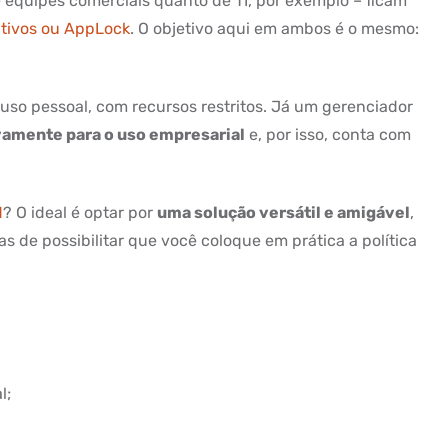
e equipes comerciais quanto de TI, por exemplo – ficam
itivos ou AppLock
. O objetivo aqui em ambos é o mesmo:
uso pessoal, com recursos restritos. Já um gerenciador
vamente para o uso empresarial
e, por isso, conta com
M
? O ideal é optar por
uma solução versátil e amigável
,
 de possibilitar que você coloque em prática a política
l;