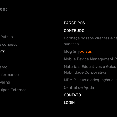
se:
PARCEIROS
CONTEÚDO
 Pulsus
Conheça nossos clientes e c
sucesso
e conosco
blog (im)
pulsus
ÕES
Mobile Device Management 
Materiais Educativos e Guias
stão
Mobilidade Corporativa
rformance
MDM Pulsus e adequação a 
verno
Central de Ajuda
uipes Externas
CONTATO
LOGIN