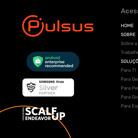
Aces
HOME
SOBRE
Sobre a
Trabalh
SOLUÇ
Para TI
Para Ge
Para Pe
Para Go
Para Eq