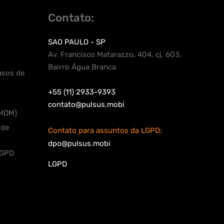
Contato:
SAO PAULO - SP
Av. Francisco Matarazzo, 404, cj. 603,
Bairro Água Branca
asos de
+55 (11) 2933-9393
contato@pulsus.mobi
(MDM)
 de
Contato para assuntos da LGPD:
dpo@pulsus.mobi
LGPD
LGPD