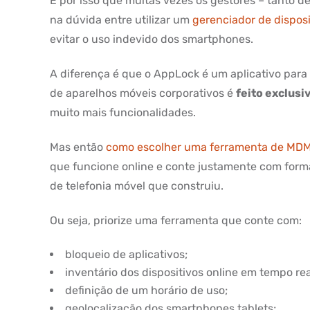
É por isso que muitas vezes os gestores – tanto d
na dúvida entre utilizar um
gerenciador de dispos
evitar o uso indevido dos smartphones.
A diferença é que o AppLock é um aplicativo para 
de aparelhos móveis corporativos é
feito exclusi
muito mais funcionalidades.
Mas então
como escolher uma ferramenta de MD
que funcione online e conte justamente com formas
de telefonia móvel que construiu.
Ou seja, priorize uma ferramenta que conte com:
bloqueio de aplicativos;
inventário dos dispositivos online em tempo rea
definição de um horário de uso;
geolocalização dos smartphones tablets;