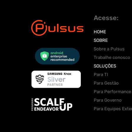
Acesse:
HOME
SOBRE
Sobre a Pulsus
Trabalhe conosco
SOLUÇÕES
Para TI
Para Gestão
Para Performance
Para Governo
Para Equipes Exte