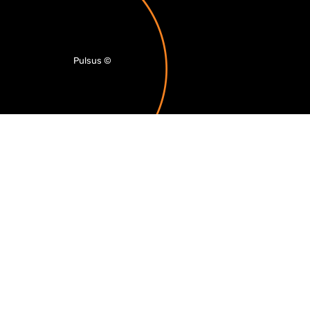
Pulsus
©