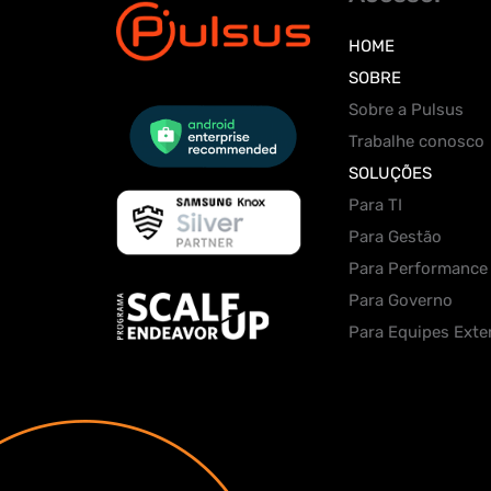
HOME
SOBRE
Sobre a Pulsus
Trabalhe conosco
SOLUÇÕES
Para TI
Para Gestão
Para Performance
Para Governo
Para Equipes Exte