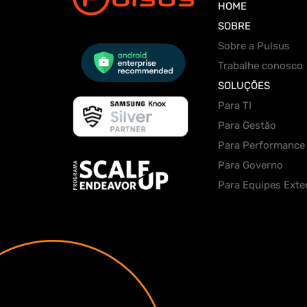
HOME
SOBRE
Sobre a Pulsus
Trabalhe conosco
SOLUÇÕES
Para TI
Para Gestão
Para Performance
Para Governo
Para Equipes Exte