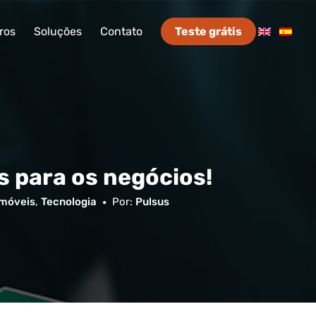
ros
Soluções
Contato
Teste grátis
s para os negócios!
 móveis
,
Tecnologia
Por:
Pulsus