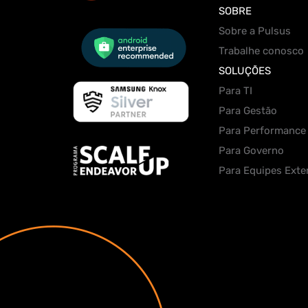
SOBRE
Sobre a Pulsus
Trabalhe conosco
SOLUÇÕES
Para TI
Para Gestão
Para Performance
Para Governo
Para Equipes Exte