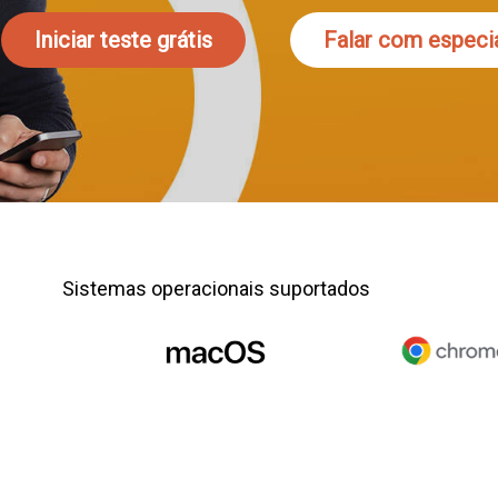
Iniciar teste grátis
Falar com especia
Sistemas operacionais suportados