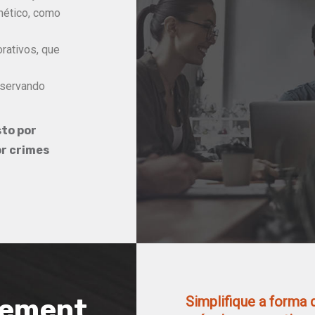
nético, como
rativos, que
reservando
sto por
or crimes
ement
Simplifique a forma 