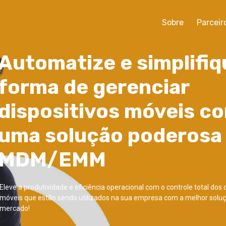
Sobre
Parceir
Automatize e simplifiq
forma de gerenciar
dispositivos móveis c
uma solução poderosa
MDM/EMM
Eleve a produtividade e eficiência operacional com o controle total dos 
móveis que estão sendo utilizados na sua empresa com a melhor solu
mercado!