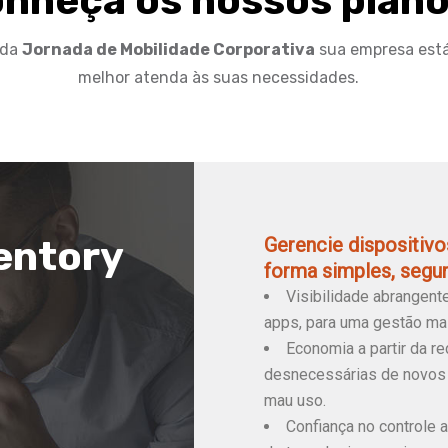
nheça os nossos plano
 da
Jornada de Mobilidade Corporativa
sua empresa está
melhor atenda às suas necessidades.
entory
Gerencie dispositiv
forma simples, segura
Visibilidade abrangent
apps, para uma gestão mai
Economia a partir da 
desnecessárias de novos 
mau uso.
Confiança no controle a