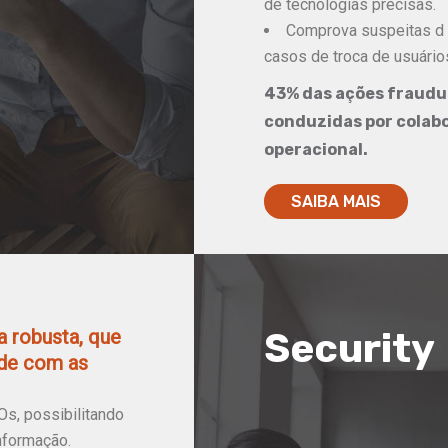
de tecnologias precisas.
Comprova suspeitas d 
casos de troca de usuário
43% das ações fraudu
conduzidas
por colab
operacional.
SAIBA MAIS
 robusta, que
Security
de com as
s, possibilitando
nformação.