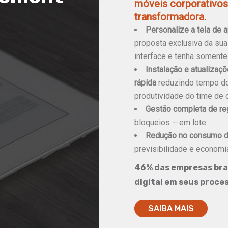
móveis corporativos 
transformadora.
Personalize a tela de 
proposta exclusiva da su
interface e tenha somente
Instalação e atualizaç
rápida
reduzindo tempo do
produtividade do time de
Gestão completa de re
bloqueios – em lote.
Redução no consumo d
previsibilidade e economi
46% das empresas bra
digital em seus proce
SAIBA MAIS