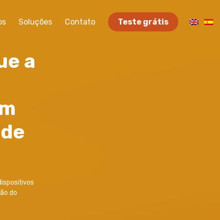
os
Soluções
Contato
Teste grátis
ue a
om
 de
dispositivos
ção do