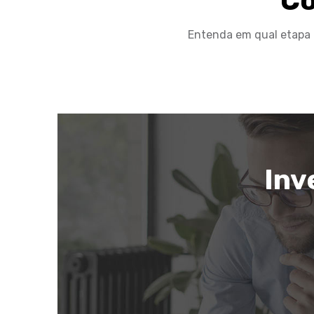
Co
Entenda em qual etapa
Inv