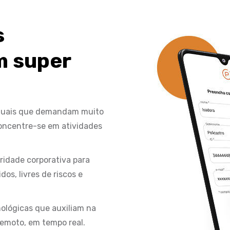
s
m super
nuais que demandam muito
oncentre-se em atividades
gridade corporativa para
os, livres de riscos e
ológicas que auxiliam na
remoto, em tempo real.