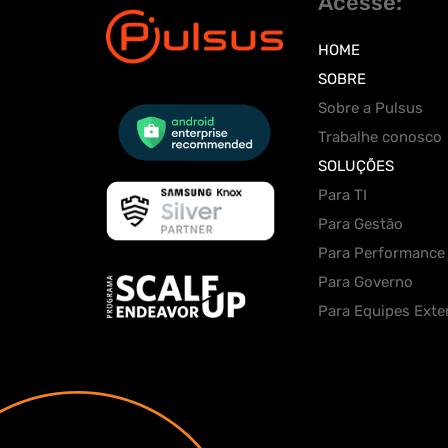
Acesse:
HOME
SOBRE
Sobre a Pulsus
Trabalhe conosco
SOLUÇÕES
Para TI
Para Gestão
Para Performance
Para Governo
Para Equipes Exte