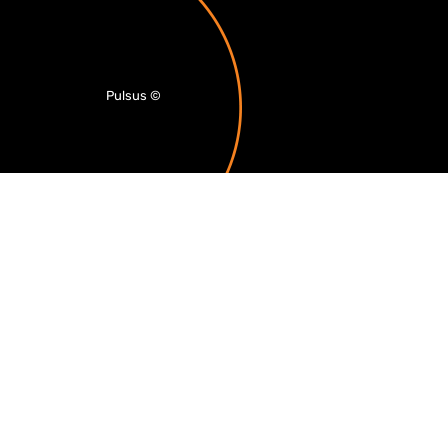
Pulsus
©