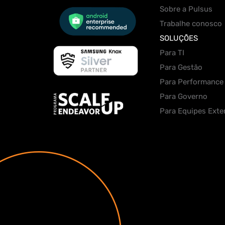
Sobre a Pulsus
Trabalhe conosco
SOLUÇÕES
Para TI
Para Gestão
Para Performance
Para Governo
Para Equipes Exte