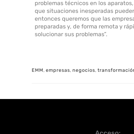
problemas técnicos en los aparatos
que situaciones inesperadas puede
entonces queremos que las empres
preparadas y, de forma remota y rápi
solucionar sus problemas”.
EMM
,
empresas
,
negocios
,
transformación
Acceso: