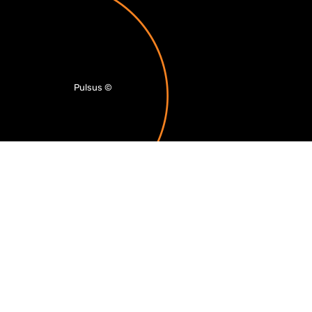
Pulsus
©