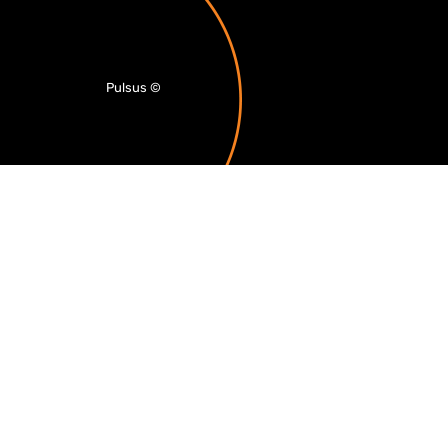
Pulsus
©