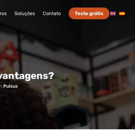
ros
Soluções
Contato
Teste grátis
s vantagens?
r:
Pulsus