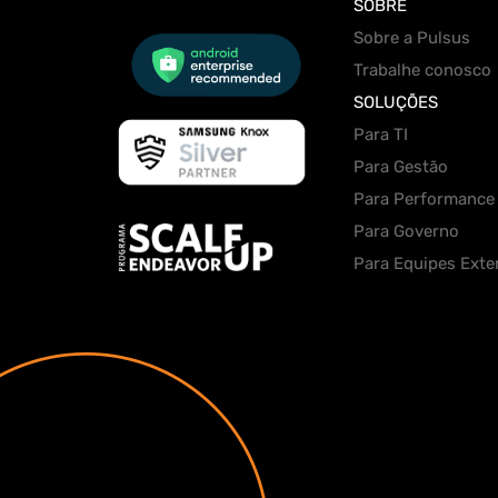
SOBRE
Sobre a Pulsus
Trabalhe conosco
SOLUÇÕES
Para TI
Para Gestão
Para Performance
Para Governo
Para Equipes Exte