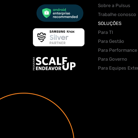
Sobre a Pulsus
Trabalhe conosco
SOLUÇÕES
Para TI
Para Gestão
Para Performance
Para Governo
Para Equipes Exte