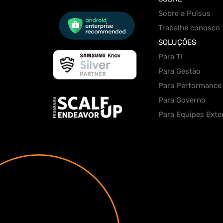
Sobre a Pulsus
Trabalhe conosco
SOLUÇÕES
Para TI
Para Gestão
Para Performance
Para Governo
Para Equipes Exte