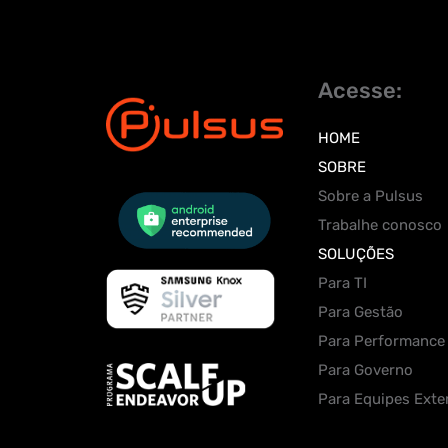
Acesse:
HOME
SOBRE
Sobre a Pulsus
Trabalhe conosco
SOLUÇÕES
Para TI
Para Gestão
Para Performance
Para Governo
Para Equipes Exte