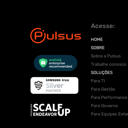
Acesse:
HOME
SOBRE
Sobre a Pulsus
Trabalhe conosco
SOLUÇÕES
Para TI
Para Gestão
Para Performance
Para Governo
Para Equipes Exte