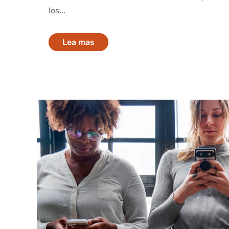
los...
Lea mas