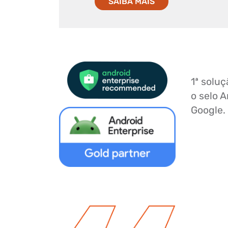
SAIBA MAIS
1ª solu
o selo 
Google.