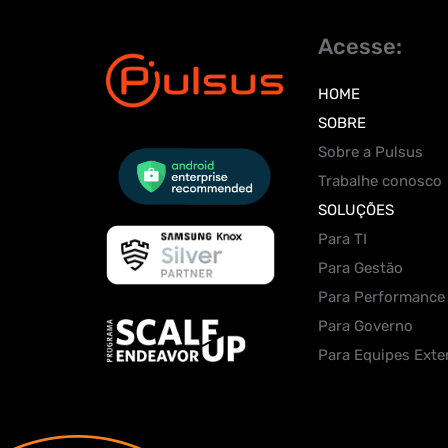
Acesse:
HOME
SOBRE
Sobre a Pulsus
Trabalhe conosco
SOLUÇÕES
Para TI
Para Gestão
Para Performance
Para Governo
Para Equipes Exte