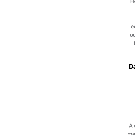
H
e
ou
D
A 
me