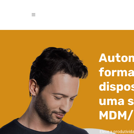
Autom
forma
dispo
uma s
MDM
Eleve a produtivida