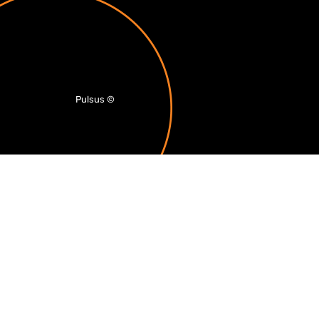
Pulsus
©