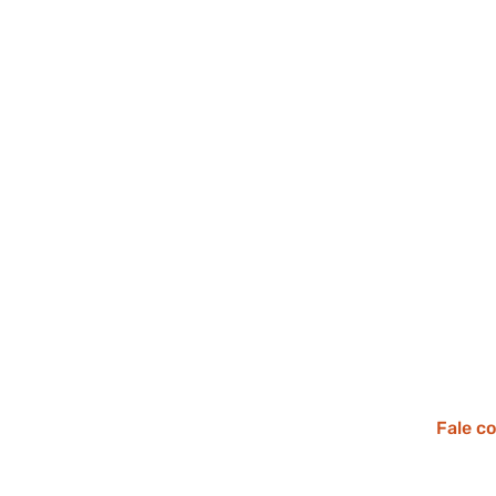
Conh
P
Veja 
Fale c