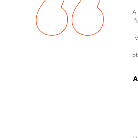
A 
f
v
ot
A