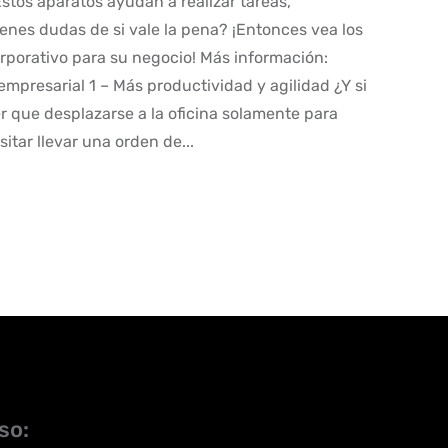
stos aparatos ayudan a realizar tareas,
enes dudas de si vale la pena? ¡Entonces vea los
rporativo para su negocio! Más información:
mpresarial 1 – Más productividad y agilidad ¿Y si
er que desplazarse a la oficina solamente para
itar llevar una orden de...
so: