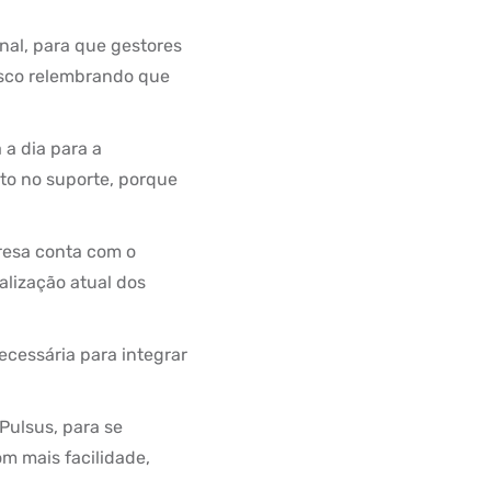
onal, para que gestores
isco relembrando que
 a dia para a
to no suporte, porque
resa conta com o
calização atual dos
ecessária para integrar
Pulsus, para se
m mais facilidade,