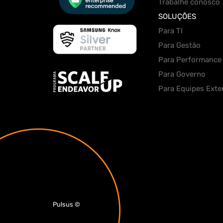
Trabalhe conosco
SOLUÇÕES
Para TI
Para Gestão
Para Performance
Para Governo
Para Equipes Exte
Pulsus
©